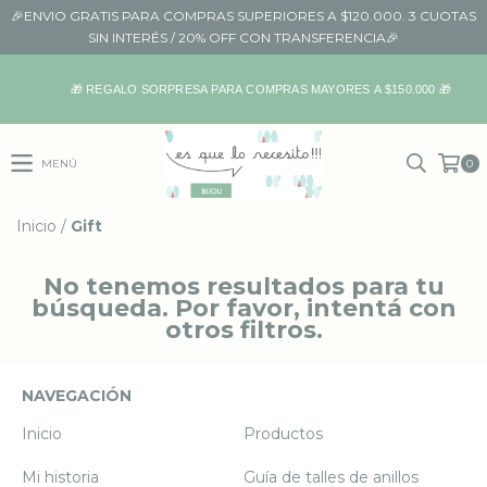
🎉ENVIO GRATIS PARA COMPRAS SUPERIORES A $120.000. 3 CUOTAS
SIN INTERÉS / 20% OFF CON TRANSFERENCIA🎉
🎁 REGALO SORPRESA PARA COMPRAS MAYORES A $150.000 🎁
MENÚ
0
Inicio
/
Gift
No tenemos resultados para tu
búsqueda. Por favor, intentá con
otros filtros.
NAVEGACIÓN
Inicio
Productos
Mi historia
Guía de talles de anillos