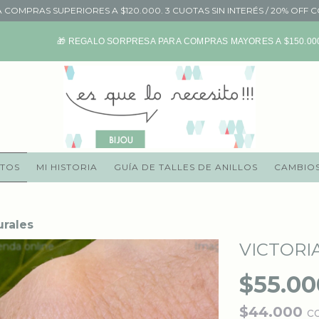
A COMPRAS SUPERIORES A $120.000. 3 CUOTAS SIN INTERÉS / 20% OFF 
🎁 REGALO SORPRESA PARA COMPRAS MAYORES A $150.000
TOS
MI HISTORIA
GUÍA DE TALLES DE ANILLOS
CAMBIOS
urales
VICTORI
$55.00
$44.000
c