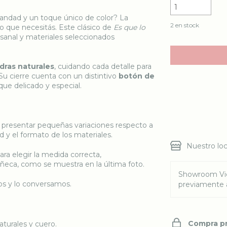
andad y un toque único de color? La
2
en stock
lo que necesitás. Este clásico de
Es que lo
sanal y materiales seleccionados
dras naturales
, cuidando cada detalle para
Su cierre cuenta con un distintivo
botón de
Entregas para e
que delicado y especial.
 presentar pequeñas variaciones respecto a
d y el formato de los materiales.
Nuestro loc
ra elegir la medida correcta,
eca, como se muestra en la última foto.
Showroom Vi
nos y lo conversamos.
previamente a
Compra p
aturales y cuero.