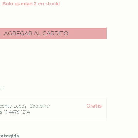
¡Solo quedan
2
en stock!
l CP:
CAMBIAR CP
al
Gratis
cente Lopez
Coordinar
l 11 4479 1214
rotegida