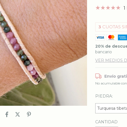
1
3
CUOTAS SI
20% de descu
bancario
VER MEDIOS 
Envío grat
No acumulable con
PIEDRA:
CANTIDAD